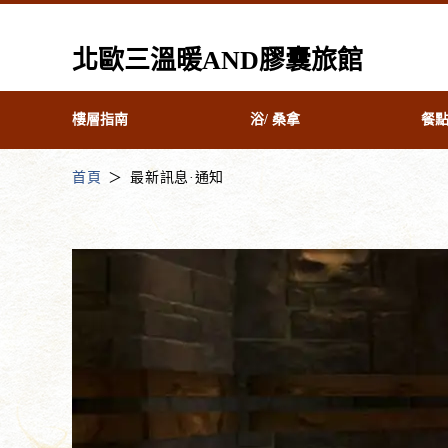
北歐三溫暖AND膠囊旅館
樓層指南
浴/ 桑拿
餐
首頁
最新訊息·通知