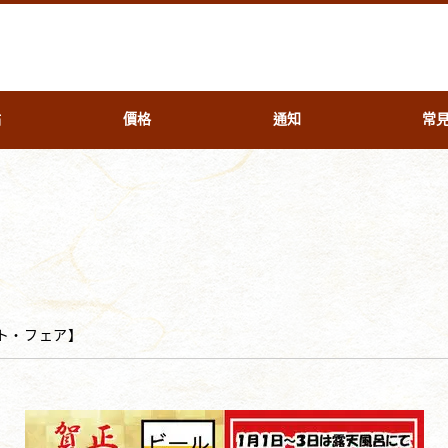
點
價格
通知
常
ト・フェア
】