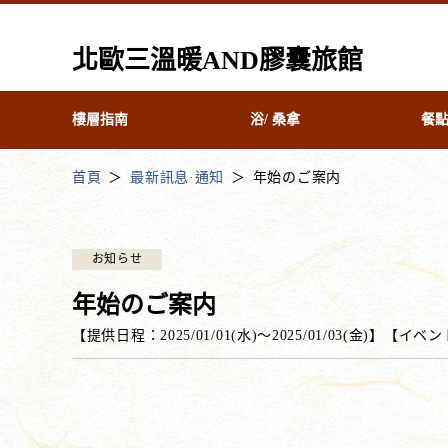
北歐三溫暖AND膠囊旅館
樓層指南
浴/ 桑拿
餐
首頁
最新訊息·通知
年始のご案内
お知らせ
年始のご案内
【提供日程：
2025/01/01(水)
〜
2025/01/03(金)
】
【
イベン