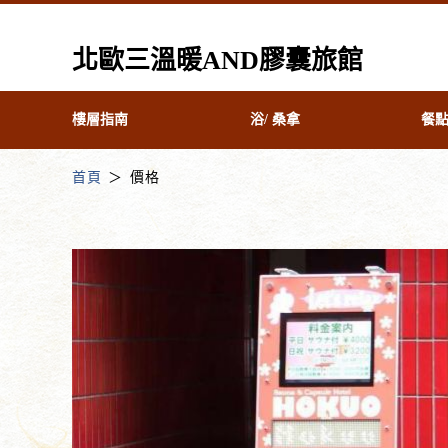
北歐三溫暖AND膠囊旅館
樓層指南
浴/ 桑拿
餐
首頁
價格