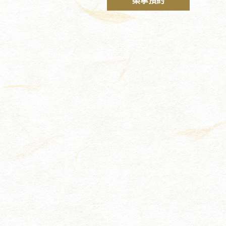
桑拿預約
）