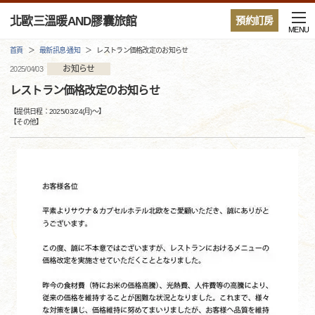
北歐三溫暖AND膠囊旅館
預約訂房
MENU
首頁
最新訊息·通知
レストラン価格改定のお知らせ
お知らせ
2025/04/03
レストラン価格改定のお知らせ
【提供日程：
2025/03/24(月)
〜】
【
その他
】