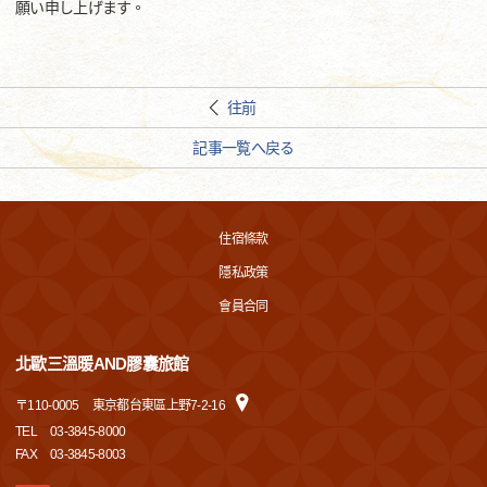
願い申し上げます。
往前
記事一覧へ戻る
住宿條款
隱私政策
會員合同
北歐三溫暖AND膠囊旅館
〒
110-0005
東京都台東區上野7-2-16
TEL
03-3845-8000
FAX
03-3845-8003