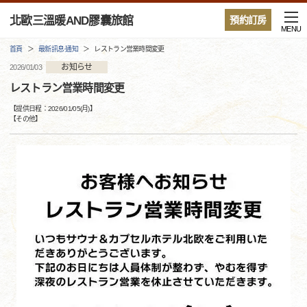
北歐三溫暖AND膠囊旅館
預約訂房
MENU
首頁
最新訊息·通知
レストラン営業時間変更
お知らせ
2026/01/03
レストラン営業時間変更
【提供日程：
2026/01/05(月)
】
【
その他
】