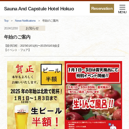
Sauna And Capstule Hotel Hokuo
Reservation
MENU
Top
News·Notifications
年始のご案内
お知らせ
2024/12/30
年始のご案内
【提供日程：
2025/01/01(水)
〜
2025/01/03(金)
】
【
イベント・フェア
】