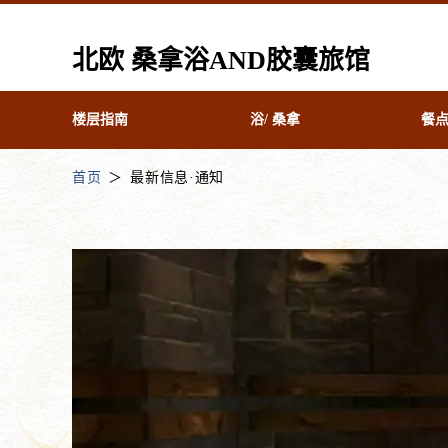
北欧 桑拿浴AND胶囊旅馆
楼层指南
浴/ 桑拿
餐
首页
最新信息·通知