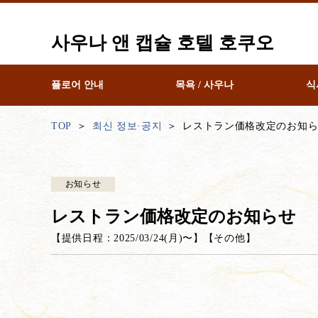
사우나 앤 캡슐 호텔 호쿠오
플로어 안내
목욕 / 사우나
식
TOP
최신 정보·공지
レストラン価格改定のお知
お知らせ
レストラン価格改定のお知らせ
【提供日程：
2025/03/24(月)
〜】
【
その他
】