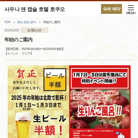
사우나 앤 캡슐 호텔 호쿠오
숙박 예약
MENU
TOP
최신 정보·공지
年始のご案内
お知らせ
2024/12/30
年始のご案内
【提供日程：
2025/01/01(水)
〜
2025/01/03(金)
】
【
イベント・フェア
】