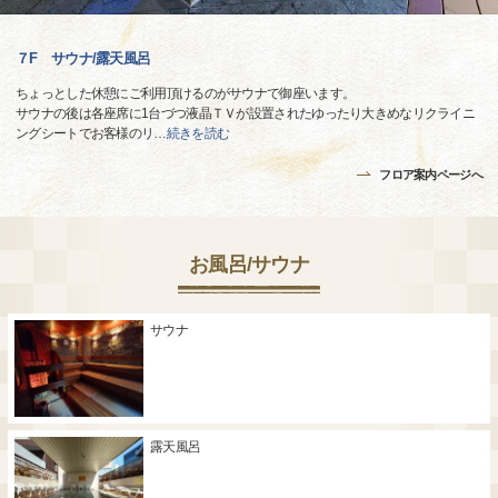
７F サウナ/露天風呂
ちょっとした休憩にご利用頂けるのがサウナで御座います。
サウナの後は各座席に1台づつ液晶ＴＶが設置されたゆったり大きめなリクライニ
ングシートでお客様のリ
…
続きを読む
フロア案内ページへ
お風呂/サウナ
サウナ
露天風呂